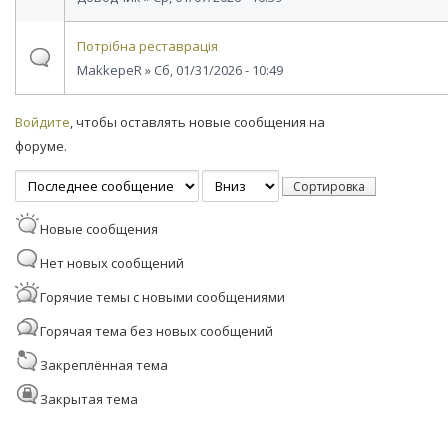
Потрібна реставрація
MakkepeR
» Сб, 01/31/2026 - 10:49
Страницы
Войдите
, чтобы оставлять новые сообщения на
форуме.
Сортировка по
Сортировка
Новые сообщения
Нет новых сообщений
Горячие темы с новыми сообщениями
Горячая тема без новых сообщений
Закреплённая тема
Закрытая тема