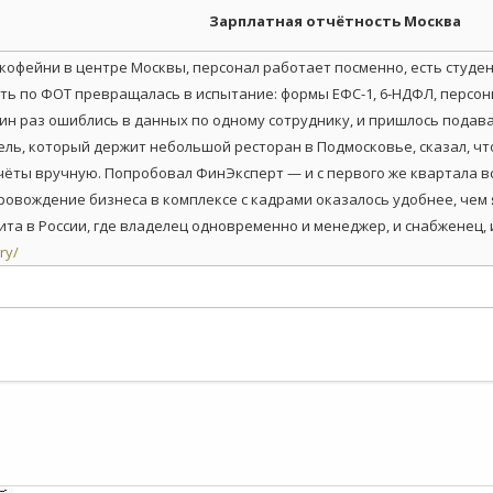
Зарплатная отчётность Москва
офейни в центре Москвы, персонал работает посменно, есть студен
сть по ФОТ превращалась в испытание: формы ЕФС-1, 6-НДФЛ, персо
дин раз ошиблись в данных по одному сотруднику, и пришлось пода
ель, который держит небольшой ресторан в Подмосковье, сказал, чт
тчёты вручную. Попробовал ФинЭксперт — и с первого же квартала 
ровождение бизнеса в комплексе с кадрами оказалось удобнее, чем 
ита в России, где владелец одновременно и менеджер, и снабженец, 
ry/