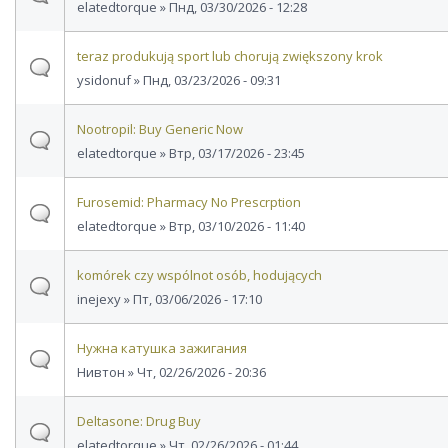
elatedtorque
» Пнд, 03/30/2026 - 12:28
teraz produkują sport lub chorują zwiększony krok
ysidonuf
» Пнд, 03/23/2026 - 09:31
Nootropil: Buy Generic Now
elatedtorque
» Втр, 03/17/2026 - 23:45
Furosemid: Pharmacy No Prescrption
elatedtorque
» Втр, 03/10/2026 - 11:40
komórek czy wspólnot osób, hodujących
inejexy
» Пт, 03/06/2026 - 17:10
Нужна катушка зажигания
Нивтон
» Чт, 02/26/2026 - 20:36
Deltasone: Drug Buy
elatedtorque
» Чт, 02/26/2026 - 01:44