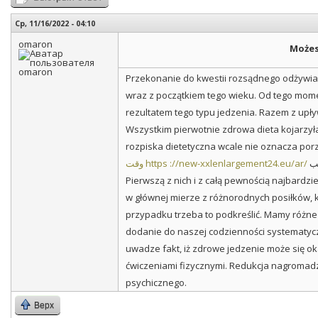
Ср, 11/16/2022 - 04:10
omaron
Możes
Przekonanie do kwestii rozsądnego odżywiani
wraz z początkiem tego wieku. Od tego mom
rezultatem tego typu jedzenia. Razem z upły
Wszystkim pierwotnie zdrowa dieta kojarzyła
علاج تطويل الذكر تطويل القضيبodpowiednia dieta niesie ze sobą naprawdę sporo korzyści i trzeba mieć tego świadomość.
وقت https ://new-xxlenlargement24.eu/ar/
Pierwszą z nich i z całą pewnością najbardzi
w głównej mierze z różnorodnych posiłków, kt
przypadku trzeba to podkreślić. Mamy różne 
dodanie do naszej codzienności systematycz
uwadze fakt, iż zdrowe jedzenie może się ok
ćwiczeniami fizycznymi. Redukcja nagromad
psychicznego.
Верх