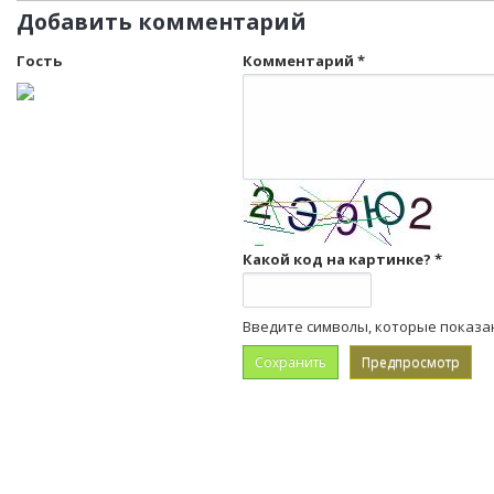
Добавить комментарий
Гость
Комментарий
*
Какой код на картинке?
*
Введите символы, которые показа