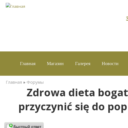
Главная
Магазин
Галерея
Новости
Вы здесь
Главная
»
Форумы
Zdrowa dieta boga
przyczynić się do po
Быстрый ответ