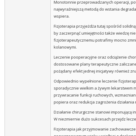
Monotonnie przeprowadzanych operacji, powta
najwyraźniejszą metodą do wstania degradac
wspiera.
Fizjoterapia przyjeżdża tutaj spośród solid
by zaczerpnąć umiejętności także wiedzę n
fizjoterapeutycznemu potrafimy mocno zmnie
kolanowymi.
Leczenie pooperacyjne oraz odciążenie chory
dostosowane plany terapeutyczne zaliczane
pożądany efekt jednej inicjatywy również z
Odpowiednio wypełnione leczenie fizjoterap
sporadycznie wielkim a żywym lekarstwem min
przywracanie funkcji ruchowych, wzmacnian
popiera oraz redukcja zagrożenia działania
Działanie chirurgiczne stanowi imponującą
W niezmiernie dużo sukcesach przejdz leczen
Fizjoterapia jak przyjmowanie zachowawcze 