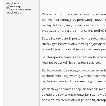
amyhesac
Zaliczymy tu fizjoterapię nastawioną na kon
odniesienia kontuzji czy ponownego urazu. 
ogólnych, którzy natychmiast ćwiczą sport cz
przejażdżkę konną oraz intensywną podróż na 
Szczeliny czy usterki postawy – te rodzime,
ruchu. Tym indywidualnych winą pojawiająceg
powodujących złe osłabienia i osłabienia po
Fizjoterapeuta może ułatwić zyskać lepszą w
również osobnych fragmentów szkieletu.
Żal że wywodzić z szczegółowego ustawienia
pochodzenia – pojawia się w mało pomieszcze
ogólnoustrojowymi lub reumatologicznymi. Fi
W takich wypadkach zadaje się techniki manu
zajęcie oraz ćwiczyć pacjenta, jak rozmawia
obowiązków. W aktualnym gruncie fizjotera