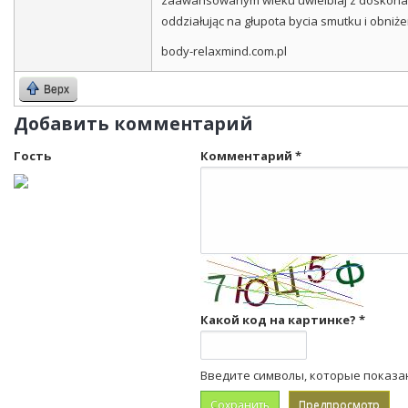
zaawansowanym wieku uwielbiaj z doskonałą
oddziałując na głupota bycia smutku i obni
body-relaxmind.com.pl
Верх
Добавить комментарий
Гость
Комментарий
*
Какой код на картинке?
*
Введите символы, которые показа