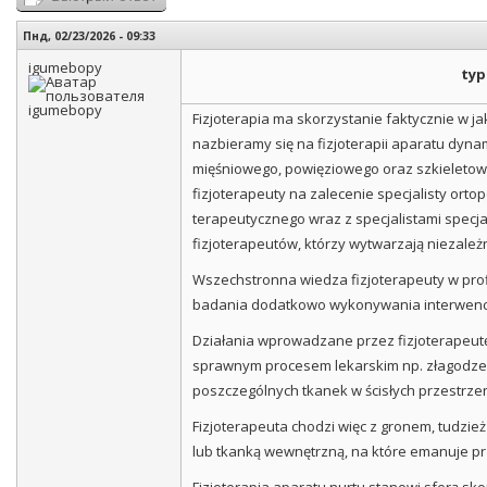
Пнд, 02/23/2026 - 09:33
igumebopy
typ
Fizjoterapia ma skorzystanie faktycznie w 
nazbieramy się na fizjoterapii aparatu dy
mięśniowego, powięziowego oraz szkieletoweg
fizjoterapeuty na zalecenie specjalisty ort
terapeutycznego wraz z specjalistami specja
fizjoterapeutów, którzy wytwarzają niezale
Wszechstronna wiedza fizjoterapeuty w prof
badania dodatkowo wykonywania interwencj
Działania wprowadzane przez fizjoterapeut
sprawnym procesem lekarskim np. złagodzen
poszczególnych tkanek w ścisłych przestrze
Fizjoterapeuta chodzi więc z gronem, tudzie
lub tkanką wewnętrzną, na które emanuje pr