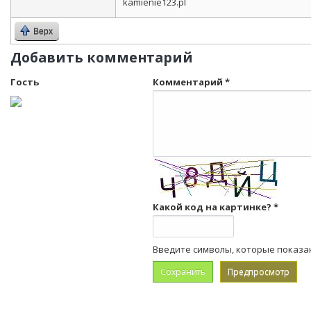
kamienie123.pl
Верх
Добавить комментарий
Гость
Комментарий
*
Какой код на картинке?
*
Введите символы, которые показа