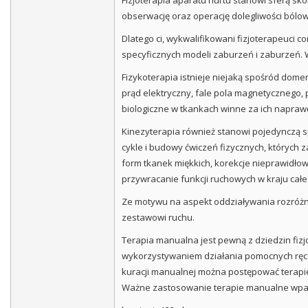
Fizjoterapia aparatu nurtu stanowi sferą sk
obserwację oraz operację dolegliwości ból
Dlatego ci, wykwalifikowani fizjoterapeuci c
specyficznych modeli zaburzeń i zaburzeń.
Fizykoterapia istnieje niejaką spośród dom
prąd elektryczny, fale pola magnetycznego, p
biologiczne w tkankach winne za ich napraw
Kinezyterapia również stanowi pojedynczą sp
cykle i budowy ćwiczeń fizycznych, których 
form tkanek miękkich, korekcje nieprawidł
przywracanie funkcji ruchowych w kraju całe
Ze motywu na aspekt oddziaływania rozróżn
zestawowi ruchu.
Terapia manualna jest pewną z dziedzin fizj
wykorzystywaniem działania pomocnych ręce
kuracji manualnej można postępować terapi
Ważne zastosowanie terapie manualne wpada