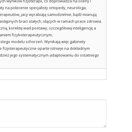
ych wyników fizjoterapii, co doprowadza na oceny i
y na polecenie specjalisty ortopedy, neurologa,
erapeutów, jacy wyrabiają samodzielnie, bądź mianują
tępnych braci stałych, idących w ramach prace zdrowia.
czną, korektę wad postawy, szczegółową inteligencję a
łaniem fizykoterapeutycznym,
oistego modelu schorzeń. Wynikają więc gabinety
nie fizjoterapeutyczne oparte istnieje na dokładnym
tudzież jego systematycznym adaptowaniu do ostatniego