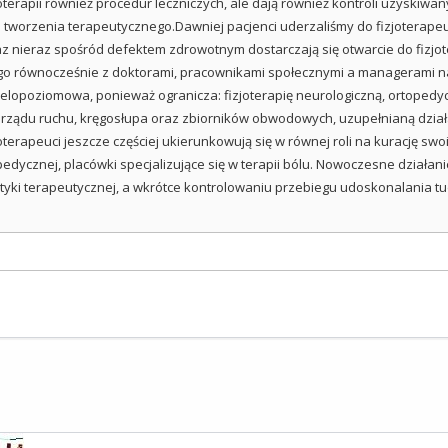
erapii również procedur leczniczych, ale dają również kontroli uzyskiwan
tworzenia terapeutycznego.Dawniej pacjenci uderzaliśmy do fizjoterapeut
z nieraz spośród defektem zdrowotnym dostarczają się otwarcie do fizjot
go równocześnie z doktorami, pracownikami społecznymi a managerami nas
wielopoziomowa, ponieważ ogranicza: fizjoterapię neurologiczną, ortopedy
narządu ruchu, kręgosłupa oraz zbiorników obwodowych, uzupełnianą dzia
terapeuci jeszcze częściej ukierunkowują się w równej roli na kurację sw
topedycznej, placówki specjalizujące się w terapii bólu. Nowoczesne działa
ityki terapeutycznej, a wkrótce kontrolowaniu przebiegu udoskonalania 