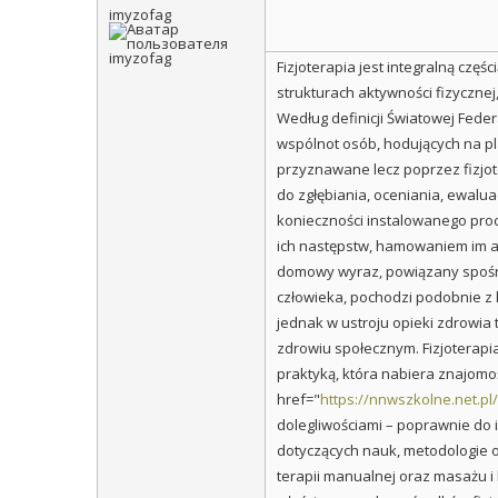
imyzofag
Fizjoterapia jest integralną cz
strukturach aktywności fizycznej
Według definicji Światowej Feder
wspólnot osób, hodujących na p
przyznawane lecz poprzez fizjot
do zgłębiania, oceniania, ewalu
konieczności instalowanego pro
ich następstw, hamowaniem im a
domowy wyraz, powiązany spośr
człowieka, pochodzi podobnie z 
jednak w ustroju opieki zdrowia
zdrowiu społecznym. Fizjoterapia
praktyką, która nabiera znajomo
href="
https://nnwszkolne.net.p
dolegliwościami – poprawnie do
dotyczących nauk, metodologie or
terapii manualnej oraz masażu i