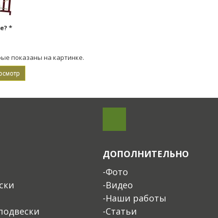
ке?
*
рые показаны на картинке.
ДОПОЛНИТЕЛЬНО
-Фото
ски
-Видео
-Наши работы
подвески
-Статьи