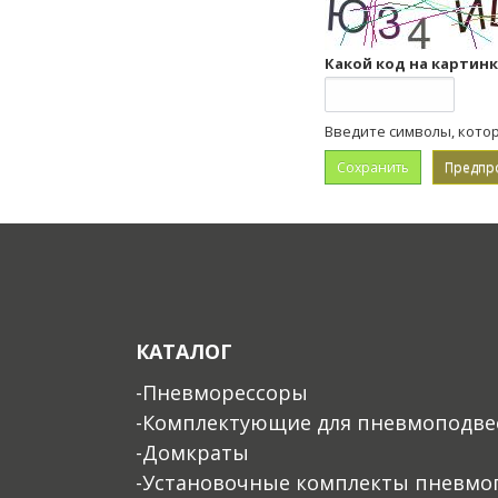
Какой код на картин
Введите символы, кото
КАТАЛОГ
-Пневморессоры
-Комплектующие для пневмоподве
-Домкраты
-Установочные комплекты пневмо