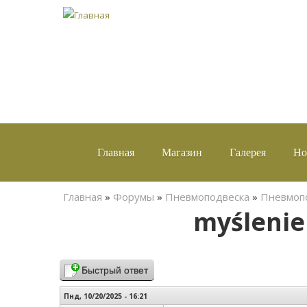
Главная
Магазин
Галерея
Но
Вы здесь
Главная
»
Форумы
»
Пневмоподвеска
»
Пневмопо
myślenie
Быстрый ответ
Пнд, 10/20/2025 - 16:21