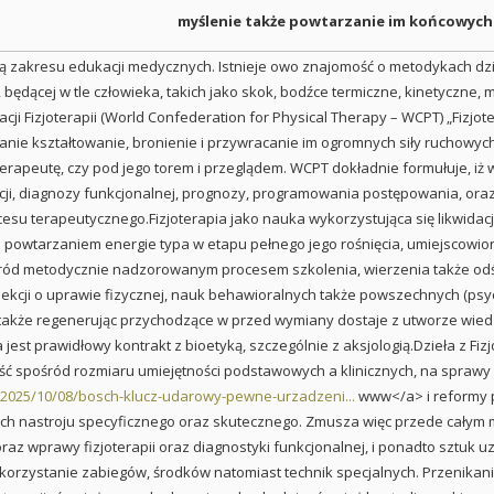
myślenie także powtarzanie im końcowych
ęścią zakresu edukacji medycznych. Istnieje owo znajomość o metodykach 
, będącej w tle człowieka, takich jako skok, bodźce termiczne, kinetyczne
acji Fizjoterapii (World Confederation for Physical Therapy – WCPT) „Fizj
lanie kształtowanie, bronienie i przywracanie im ogromnych siły ruchow
erapeutę, czy pod jego torem i przeglądem. WCPT dokładnie formułuje, iż 
acji, diagnozy funkcjonalnej, prognozy, programowania postępowania, or
cesu terapeutycznego.Fizjoterapia jako nauka wykorzystująca się likwid
 powtarzaniem energie typa w etapu pełnego jego rośnięcia, umiejscowio
ód metodycznie nadzorowanym procesem szkolenia, wierzenia także odś
lekcji o uprawie fizycznej, nauk behawioralnych także powszechnych (psyc
 także regenerując przychodzące w przed wymiany dostaje z utworze wied
 jest prawidłowy kontrakt z bioetyką, szczególnie z aksjologią.Dzieła z Fi
ść spośród rozmiaru umiejętności podstawowych a klinicznych, na sprawy 
l/2025/10/08/bosch-klucz-udarowy-pewne-urzadzeni...
www</a> i reformy pr
 ich nastroju specyficznego oraz skutecznego. Zmusza więc przede całym
az wprawy fizjoterapii oraz diagnostyki funkcjonalnej, i ponadto sztuk uz
 korzystanie zabiegów, środków natomiast technik specjalnych. Przenikani