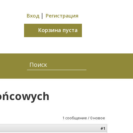
|
Вход
Регистрация
Корзина пуста
końcowych
1 сообщение / 0 новое
#1