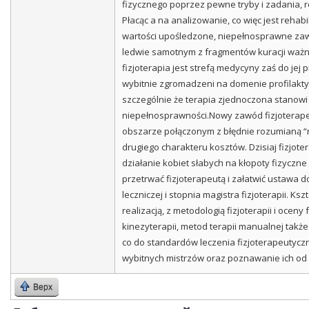
fizycznego poprzez pewne tryby i zadania, 
Płacąc a na analizowanie, co więc jest rehab
wartości upośledzone, niepełnosprawne zaws
ledwie samotnym z fragmentów kuracji ważny
fizjoterapia jest strefą medycyny zaś do je
wybitnie zgromadzeni na domenie profilaktyc
szczególnie że terapia zjednoczona stanowi
niepełnosprawności.Nowy zawód fizjoterapeu
obszarze połączonym z błędnie rozumianą “re
drugiego charakteru kosztów. Dzisiaj fizjot
działanie kobiet słabych na kłopoty fizyczn
przetrwać fizjoterapeutą i załatwić ustawa 
leczniczej i stopnia magistra fizjoterapii. K
realizacją, z metodologią fizjoterapii i o
kinezyterapii, metod terapii manualnej takż
co do standardów leczenia fizjoterapeutyc
wybitnych mistrzów oraz poznawanie ich od 
Верх