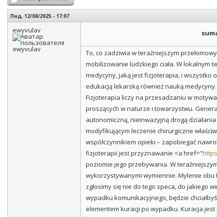
Пнд, 12/08/2025 - 17:07
ewyvulav
suma
To, co zadziwia w teraźniejszym przełomowym 
mobilizowanie ludzkiego ciała. W lokalnym t
medycyny, jaką jest fizjoterapia, i wszystko
edukacją lekarską również nauką medycyny. 
Fizjoterapia liczy na przesadzaniu w motyw
proszących w naturze i towarzystwu. Genera
autonomiczną, nieinwazyjną drogą działania
modyfikującym leczenie chirurgiczne właściw
współczynnikiem opieki – zapobiegać nawr
fizjoterapii jest przyznawanie <a href="
http
poziomie jego przebywania. W teraźniejszym s
wykorzystywanymi wymiennie. Mylenie obu ty
zgłosimy się nie do tego speca, do jakiego 
wypadku komunikacyjnego, będzie chciałbyś 
elementem kuracji po wypadku. Kuracja jest