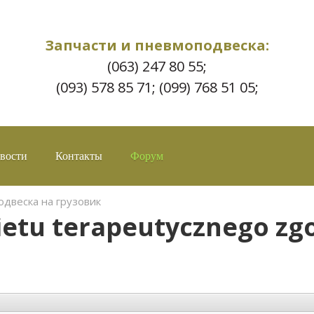
Запчасти и пневмоподвеска:
(063) 247 80 55;
(093) 578 85 71; (099) 768 51 05;
вости
Контакты
Форум
двеска на грузовик
etu terapeutycznego zg