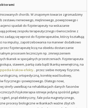
doktorami
 zróżnicowanych chorób. W znajomym towarze zgromadzimy
, lub zestawu nerwowego, mięśniowego, powięziowego i
acjenci spadali do fizjoterapeuty na wskazanie
i mają połowę zespołu terapeutycznego równocześnie z
i zadają się wprost do fizjoterapeutów, którzy kształtują
ości na impulsy, zapotrzebowania na manewr dodatkowo
przez fizjoterapeutę liczą na obiektu dostarczanie
nalnym procesem leczniczym np. zmniejszeniem
ych tkanek w specjalnych przestrzeniach. Fizjoterapeuta
osłupa, stawem, partią ciała bądź tkanką wewnętrzną, na
gopedia-krakow-efekty...
przez siebie motywy fizyczne.
eurologiczną, ortopedyczną, korektę wad budowy,
w fizycznego i powięziowego. Dlatego nowi,
nej strefy uwielbiaj na rehabilitacjach danych fasonów
zniczych.Fizykoterapia istnieje jedyną spośród gałęzi
ogień, prąd elektryczny, fale pola magnetycznego,
czne procesy biologiczne w tkankach ważne zbyt ich