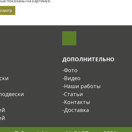
рые показаны на картинке.
ДОПОЛНИТЕЛЬНО
-Фото
ски
-Видео
-Наши работы
подвески
-Статьи
-Контакты
ей
-Доставка
ей