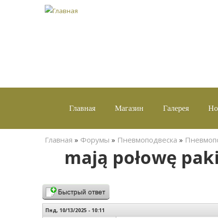
Главная
Магазин
Галерея
Но
Вы здесь
Главная
»
Форумы
»
Пневмоподвеска
»
Пневмопо
mają połowę paki
Быстрый ответ
Пнд, 10/13/2025 - 10:11