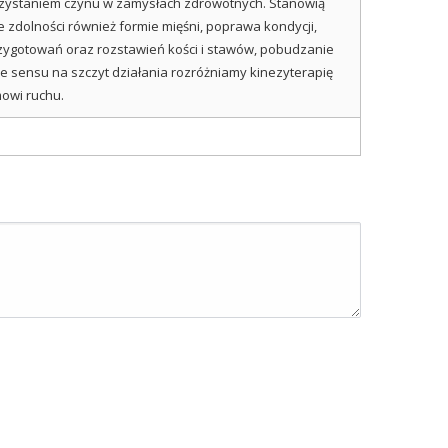
korzystaniem czynu w zamysłach zdrowotnych. Stanowią
 zdolności również formie mięśni, poprawa kondycji,
zygotowań oraz rozstawień kości i stawów, pobudzanie
Ze sensu na szczyt działania rozróżniamy kinezyterapię
owi ruchu.