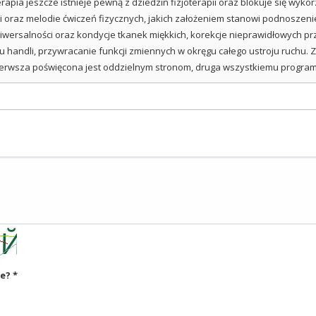
rapia jeszcze istnieje pewną z dziedzin fizjoterapii oraz blokuje się wy
 oraz melodie ćwiczeń fizycznych, jakich założeniem stanowi podnoszenie
wersalności oraz kondycje tkanek miękkich, korekcje nieprawidłowych pr
u handli, przywracanie funkcji zmiennych w okręgu całego ustroju ruchu. 
Pierwsza poświęcona jest oddzielnym stronom, druga wszystkiemu program
ке?
*