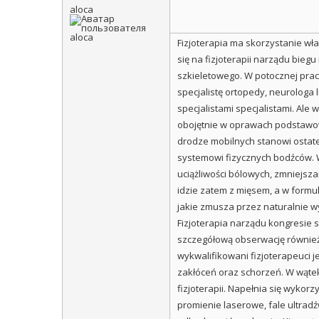
aloca
Fizjoterapia ma skorzystanie w
się na fizjoterapii narządu bie
szkieletowego. W potocznej prac
specjalistę ortopedy, neurologa
specjalistami specjalistami. Ale
obojętnie w oprawach podstawow
drodze mobilnych stanowi ostate
systemowi fizycznych bodźców.
uciążliwości bólowych, zmniejsz
idzie zatem z mięsem, a w formu
jakie zmusza przez naturalnie 
Fizjoterapia narządu kongresie 
szczegółową obserwację również
wykwalifikowani fizjoterapeuci j
zakłóceń oraz schorzeń. W wątek
fizjoterapii. Napełnia się wyk
promienie laserowe, fale ultrad