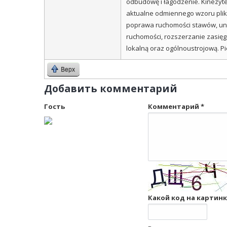
odbudowę i łagodzenie. Kinezyte
aktualne odmiennego wzoru pliki
poprawa ruchomości stawów, uni
ruchomości, rozszerzanie zasięg
lokalną oraz ogólnoustrojową. 
Верх
Добавить комментарий
Гость
Комментарий
*
Какой код на картин