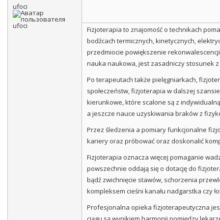
ufoci
Fizjoterapia to znajomość o technikach pomag
bodźcach termicznych, kinetycznych, elektryc
przedmiocie powiększenie rekonwalescencji r
nauka naukowa, jest zasadniczy stosunek z b
Po terapeutach także pielęgniarkach, fizjot
społeczeństw, fizjoterapia w dalszej szansi
kierunkowe, które scalone są z indywidualną 
a jeszcze nauce uzyskiwania braków z fizykot
Przez śledzenia a pomiary funkcjonalne fizj
kariery oraz próbować oraz doskonalić komp
Fizjoterapia oznacza więcej pomaganie wad
powszechnie oddają się o dotację do fizjot
bądź zwichnięcie stawów, schorzenia przewl
kompleksem cieśni kanału nadgarstka czy łok
Profesjonalna opieka fizjoterapeutyczna je
ciągu są wynikiem harmonii pomiędzy lekarze