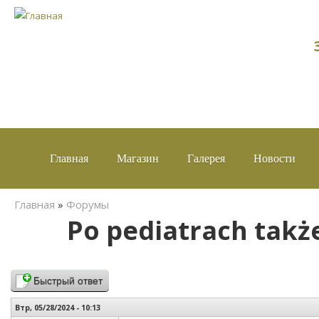
Главная
Магазин
Галерея
Новости
Вы здесь
Главная
»
Форумы
Po pediatrach takż
Быстрый ответ
Втр, 05/28/2024 - 10:13