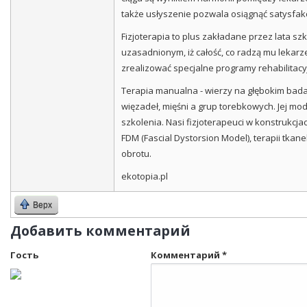
także usłyszenie pozwala osiągnąć satysfakc
Fizjoterapia to plus zakładane przez lata sz
uzasadnionym, iż całość, co radzą mu lekarz
zrealizować specjalne programy rehabilita
Terapia manualna - wierzy na głębokim bad
więzadeł, mięśni a grup torebkowych. Jej mod
szkolenia. Nasi fizjoterapeuci w konstrukcja
FDM (Fascial Dystorsion Model), terapii tkane
obrotu.
ekotopia.pl
Верх
Добавить комментарий
Гость
Комментарий
*