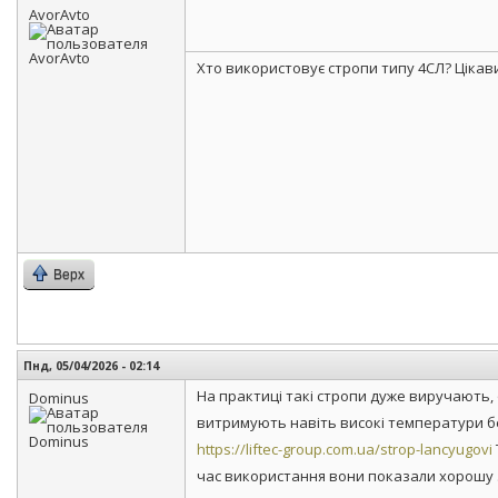
AvorAvto
Хто використовує стропи типу 4СЛ? Цікави
Верх
Пнд, 05/04/2026 - 02:14
На практиці такі стропи дуже виручають,
Dominus
витримують навіть високі температури бе
https://liftec-group.com.ua/strop-lancyugovi
час використання вони показали хорошу зн