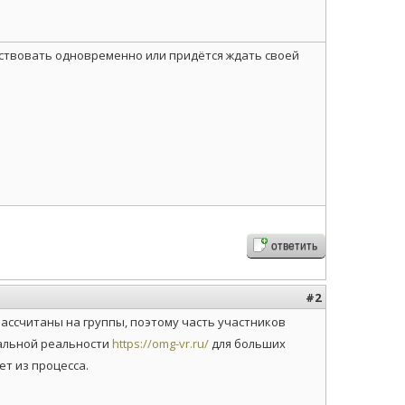
аствовать одновременно или придётся ждать своей
ответить
#2
ассчитаны на группы, поэтому часть участников
уальной реальности
https://omg-vr.ru/
для больших
ет из процесса.