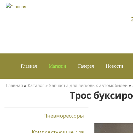
Главная
Магазин
Галерея
Новости
Вы здесь
Главная
»
Каталог
»
Запчасти для легковых автомобилей
»
Трос буксир
Пневморессоры
Комплектующие для