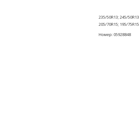
235/50R13; 245/50R13
205/70R15; 195/75R15
Номер: 05928848