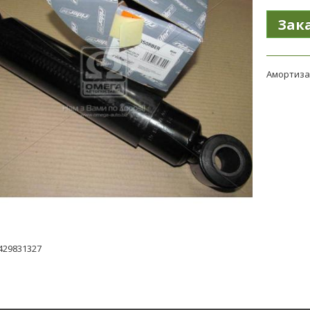
Амортизат
429831327