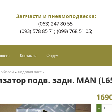
Запчасти и пневмоподвеска:
(063) 247 80 55;
(093) 578 85 71; (099) 768 51 05;
вости
Контакты
Форум
мобилей
»
Ходовая часть
затор подв. задн. MAN (L650
1690
-