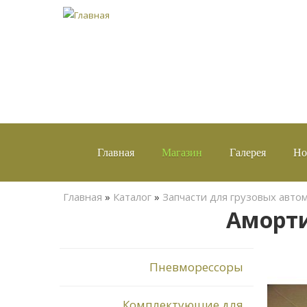
Главная
Магазин
Галерея
Но
Вы здесь
Главная
»
Каталог
»
Запчасти для грузовых авто
Аморти
Пневморессоры
Комплектующие для