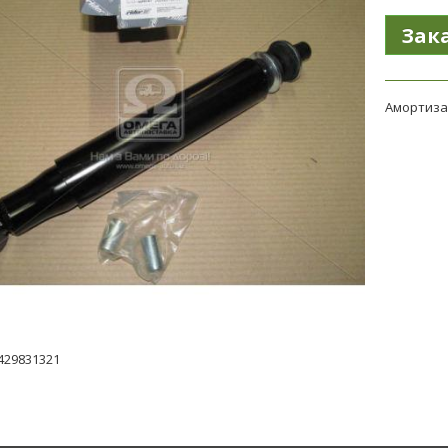
Амортизат
429831321