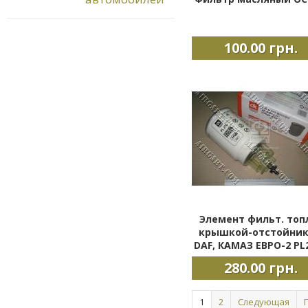
100.00 грн.
Элемент фильт. топл
крышкой-отстойни
DAF, КАМАЗ ЕВРО-2 PL
280.00 грн.
Страницы
1
2
Следующая