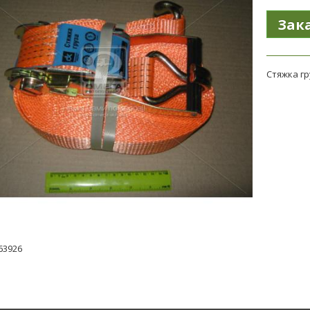
Стяжка гр
63926