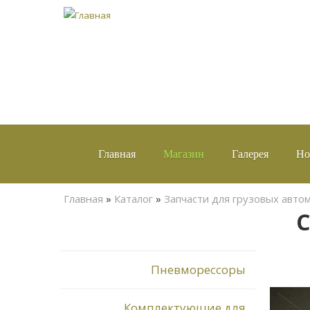
Главная
Магазин
Галерея
Но
Вы здесь
Главная
»
Каталог
»
Запчасти для грузовых авто
С
Пневморессоры
Комплектующие для