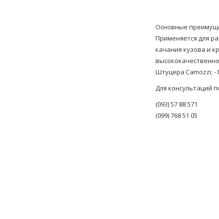
Основные преимущес
Применяется для раз
качания кузова и к
высококачественной
Штуцера Camozzi; -
Для консультаций п
(093) 57 88 571
(099) 768 51 05