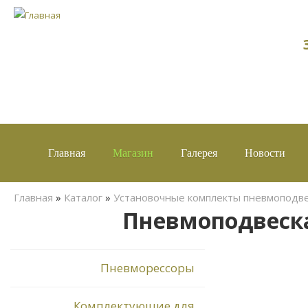
Главная
Магазин
Галерея
Новости
Вы здесь
Главная
»
Каталог
»
Установочные комплекты пневмоподв
Пневмоподвеска 
Пневморессоры
Комплектующие для