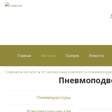
Главная
Магазин
Галерея
Новости
Вы здесь
Главная
»
Каталог
»
Установочные комплекты пневмоподв
Пневмоподвес
Пневморессоры
Комплектующие для