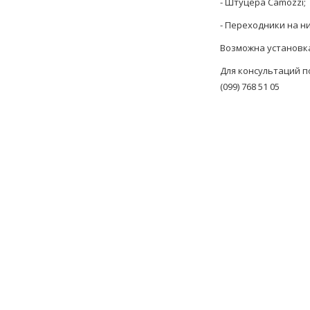
- Штуцера Camozzi;
- Переходники на н
Возможна установка
Для консультаций п
(099) 768 51 05