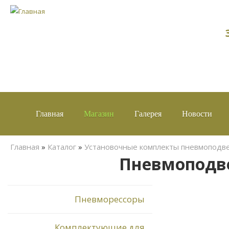
Главная
Магазин
Галерея
Новости
Вы здесь
Главная
»
Каталог
»
Установочные комплекты пневмоподв
Пневмоподвес
Пневморессоры
Комплектующие для