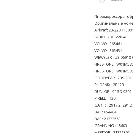
Пневморессора гоф
Оригинальные номе
Airkraft 2B-220 11300
FABIO : 2DC-220-4C
VOLVO : 365461
VOLVO : 365431
WEWELER : US 06910 
FIRESTONE : W01M58
FIRESTONE : W01M58
GOODYEAR : 2B9-201
PHOENIX : 2B12R
DUNLOP : 9'' SO 9201
PIRELLI : T20
GART : T291 / 2 (291.2.
DAF : 654464
DAF : 21222663
GRANNING : 15603
MERITOR : 21221395