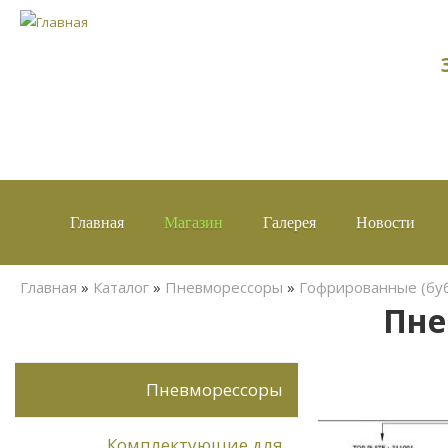
Главная
Магазин
Галерея
Новости
Вы здесь
Главная
»
Каталог
»
Пневморессоры
»
Гофрированные (буб
Пне
Пневморессоры
Комплектующие для