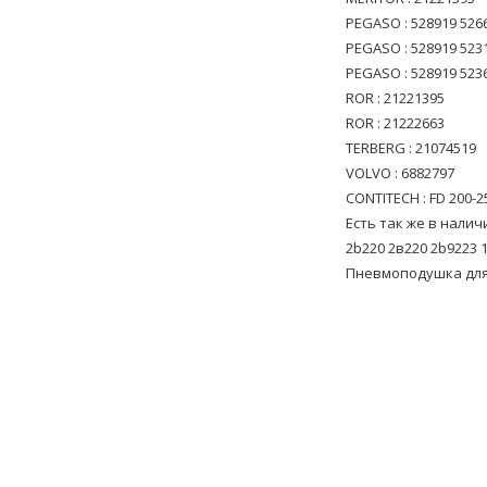
PEGASO : 528919 526
PEGASO : 528919 523
PEGASO : 528919 523
ROR : 21221395
ROR : 21222663
TERBERG : 21074519
VOLVO : 6882797
CONTITECH : FD 200-2
Есть так же в налич
2b220 2в220 2b9223 
Пневмоподушка для :