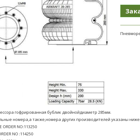
Пневморес
ессора гофрированная бублик двойнойдиаметр 285мм.
ьные номера,а также,номера других производителей указаны ниже
E ORDER NO:113250
RDER NO :114250