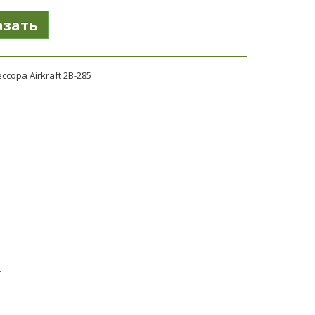
сора Airkraft 2B-285
.