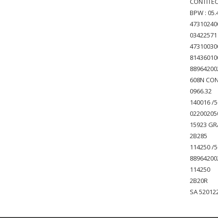
CONTITECH
BPW : 05.
47310240
03422571
4731003
81436010
88964200
608N CON
0966.32
140016 /5
02200205
15923 G
2B285
114250 /5
88964200
114250
2B20R
SA 52012