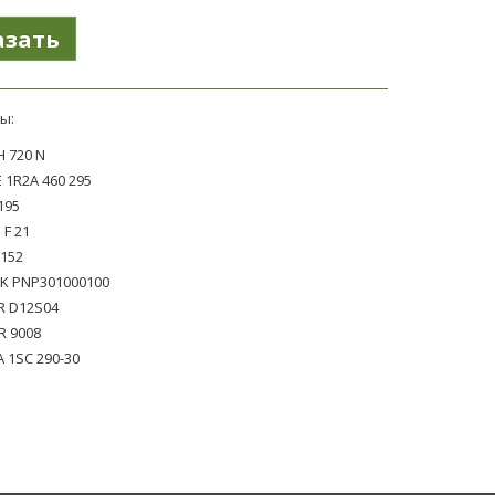
ы:
 720 N
 1R2A 460 295
195
 F 21
 152
K PNP301000100
R D12S04
 9008
 1SC 290-30