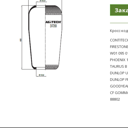
Кросс-код
CONTITECH
FIRESTONE
W01 095 0
PHOENIX 1
TAURUS B
DUNLOP U
DUNLOP F
GOODYEAR
CF GOMMA
88802