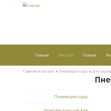
Главная
Магазин
Галерея
Но
Вы здесь
Главная
»
Каталог
»
Пневморессоры
»
Для грузо
Пне
Пневморессоры
Комплектующие для