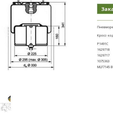
Пневморе
Кросс- код
P1491C
1629718
1629717
1075363
MLF7145 