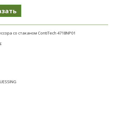
ссора со стаканом ContiTech 4718NP01
:
BUESSING