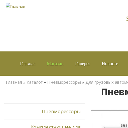
Главная
Магазин
Галерея
Новости
Вы здесь
Главная
»
Каталог
»
Пневморессоры
»
Для грузовых авто
Пневм
Пневморессоры
Комплектующие для