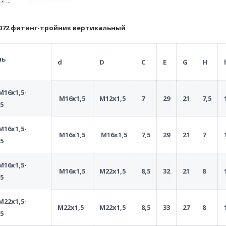
072 фитинг-тройник вертикальный
ль
d
D
C
E
G
H
M16x1,5-
M16x1,5
M12x1,5
7
29
21
7,5
5
M16x1,5-
M16x1,5
M16x1,5
7,5
29
21
7
,5
M16x1,5-
M16x1,5
M22x1,5
8,5
32
21
8
5
M22x1,5-
M22x1,5
M22x1,5
8,5
33
27
8
5