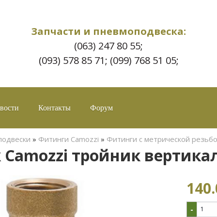
Запчасти и пневмоподвеска:
(063) 247 80 55;
(093) 578 85 71; (099) 768 51 05;
вости
Контакты
Форум
подвески
»
Фитинги Camozzi
»
Фитинги c метрической резьб
 Camozzi тройник вертика
140.
-