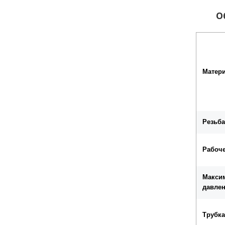
Общи
Матер
Резьба
Рабоче
Макси
давле
Трубка