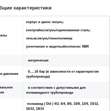
е характеристики
корпус и цанга: латунь;
контргайка:латунь/оцинкованная сталь;
иалы
гильза:латунь/технополимер
уплотнения и защитныйколпачок: NBR
метрическая
0.....16 бар (в зависимости от характеристик
е давление
трубопровода)
мальное
в соответствии с допустимыми для
ние
полиамидного трубопровода
полиамид ( D/d ) 4/2, 6/4, 8/6, 10/8, 12/9, 15/12,
16/12, 18/14