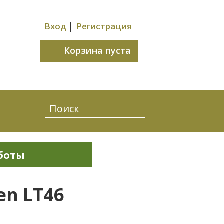
|
Вход
Регистрация
Корзина пуста
боты
en LT46