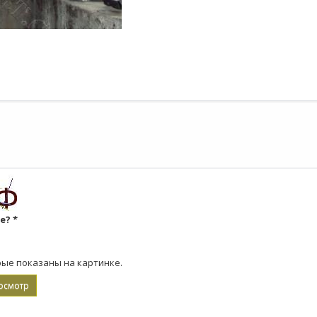
ке?
*
рые показаны на картинке.