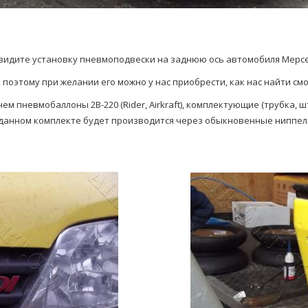
идите установку пневмоподвески на заднюю ось автомобиля Мерседе
поэтому при желании его можно у нас приобрести, как нас найти см
ем пневмобаллоны 2В-220 (Rider, Airkraft), комплектующие (трубка,
анном комплекте будет производится через обыкновенные ниппеля,