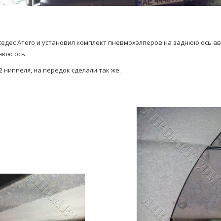
едес Атего и установил комплект пневмохэлперов на заднюю ось авт
нюю ось.
 ниппеля, на передок сделали так же.