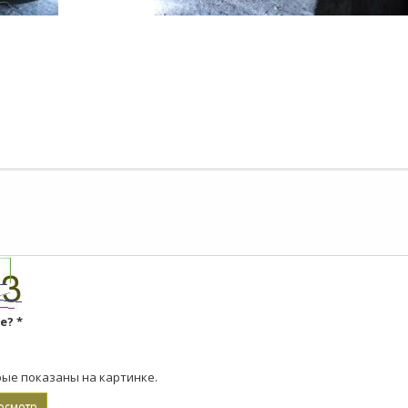
ке?
*
рые показаны на картинке.