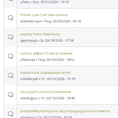
ufeby
» Втр, 03/31/2026 - 10:10
Prinivil: Low Cost Sale Generic
elatedtorque
» Пнд, 03/30/2026 - 05:16
payday loans Waterbury
igejomijag
» Ср, 03/18/2026 - 07:38
купить айфон 17 про в тюмени
ufykevaji
» Пнд, 03/16/2026 - 18:52
Накрутка в социальных сетях
oddalley40
» Пт, 03/13/2026 - 15:19
noszących na końca ustawianie
amobigycu
» Чт, 03/12/2026 - 18:46
przejażdżkę konną oraz wyczerpującą jazda na rowerze
ynypivuc
» Ср, 03/11/2026 - 16:19