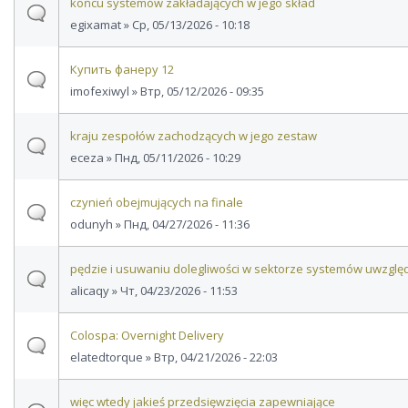
końcu systemów zakładających w jego skład
egixamat
» Ср, 05/13/2026 - 10:18
Купить фанеру 12
imofexiwyl
» Втр, 05/12/2026 - 09:35
kraju zespołów zachodzących w jego zestaw
eceza
» Пнд, 05/11/2026 - 10:29
czynień obejmujących na finale
odunyh
» Пнд, 04/27/2026 - 11:36
pędzie i usuwaniu dolegliwości w sektorze systemów uwzględ
alicaqy
» Чт, 04/23/2026 - 11:53
Colospa: Overnight Delivery
elatedtorque
» Втр, 04/21/2026 - 22:03
więc wtedy jakieś przedsięwzięcia zapewniające